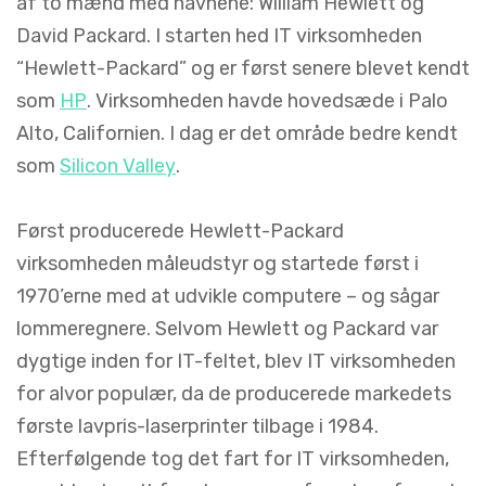
af to mænd med navnene: William Hewlett og
David Packard. I starten hed IT virksomheden
“Hewlett-Packard” og er først senere blevet kendt
som
HP
. Virksomheden havde hovedsæde i Palo
Alto, Californien. I dag er det område bedre kendt
som
Silicon Valley
.
Først producerede Hewlett-Packard
virksomheden måleudstyr og startede først i
1970’erne med at udvikle computere – og sågar
lommeregnere. Selvom Hewlett og Packard var
dygtige inden for IT-feltet, blev IT virksomheden
for alvor populær, da de producerede markedets
første lavpris-laserprinter tilbage i 1984.
Efterfølgende tog det fart for IT virksomheden,