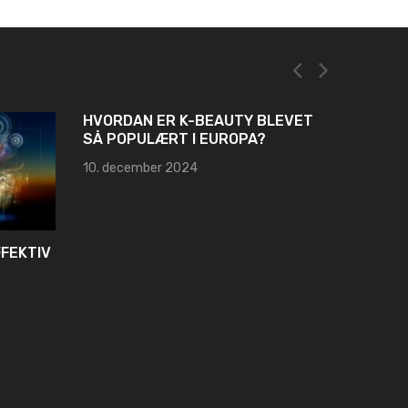
HVORDAN ER K-BEAUTY BLEVET
SÅ POPULÆRT I EUROPA?
10. december 2024
FEKTIV
3-FASE
FORSTÅ
FORDE
6. juni 2