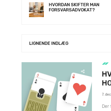
HVORDAN SKIFTER MAN
FORSVARSADVOKAT?
LIGNENDE INDLÆG
HV
HO
7. de
Der 