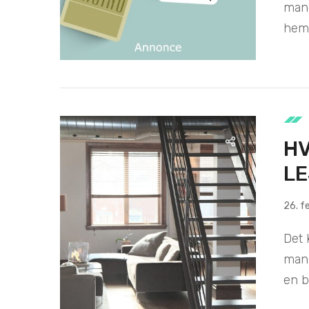
mang
hemm
HV
LE
26. f
Det 
man 
en bo