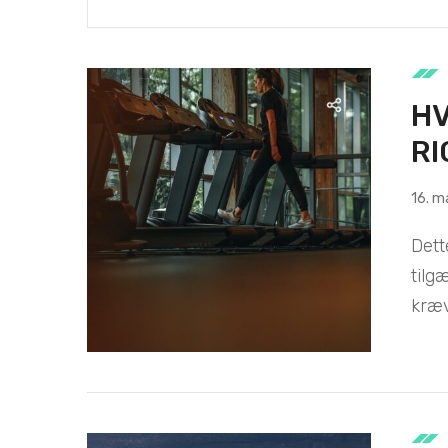
H
RI
16. m
Dett
tilg
kræve