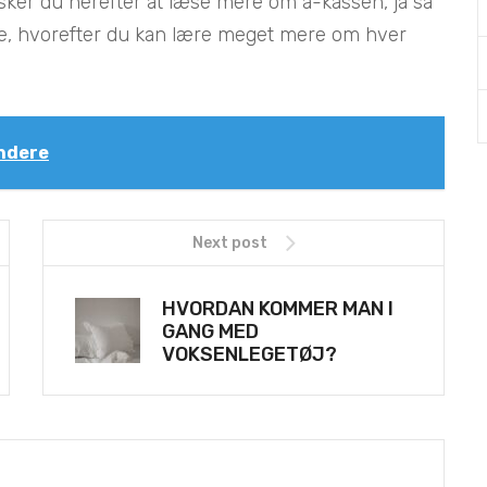
nsker du herefter at læse mere om a-kassen, ja så
sse, hvorefter du kan lære meget mere om hver
ndere
Next post
HVORDAN KOMMER MAN I
GANG MED
VOKSENLEGETØJ?