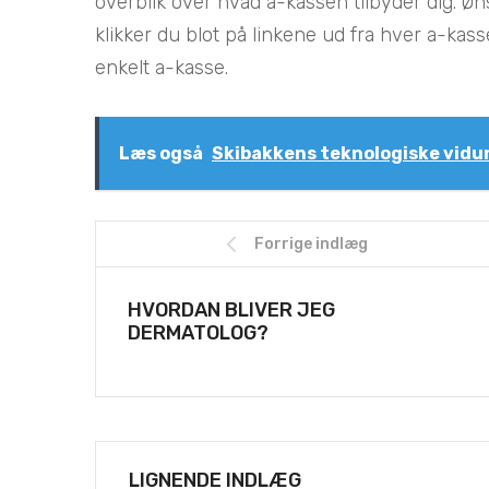
overblik over hvad a-kassen tilbyder dig. Ø
klikker du blot på linkene ud fra hver a-ka
enkelt a-kasse.
Læs også
Skibakkens teknologiske vidu
Forrige indlæg
HVORDAN BLIVER JEG
DERMATOLOG?
LIGNENDE INDLÆG