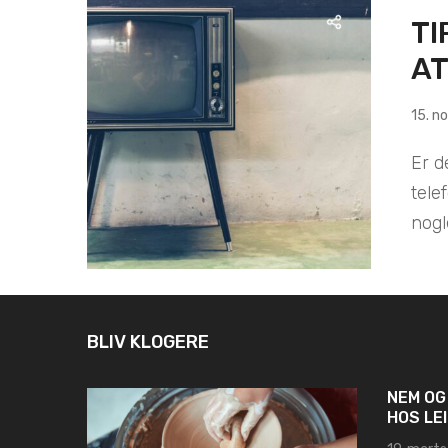
TI
AT
15. n
Er d
tele
nogl
BLIV KLOGERE
NEM OG
HOS LE