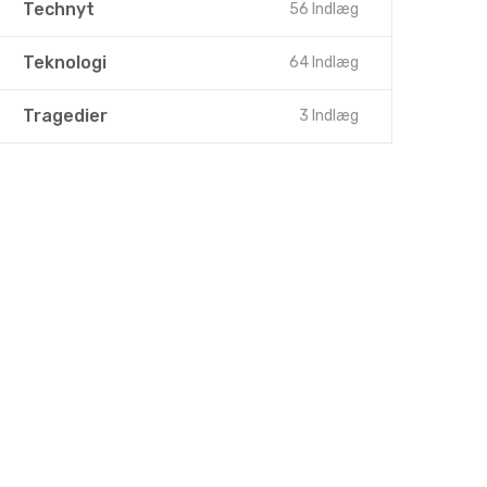
Technyt
56 Indlæg
Teknologi
64 Indlæg
Tragedier
3 Indlæg