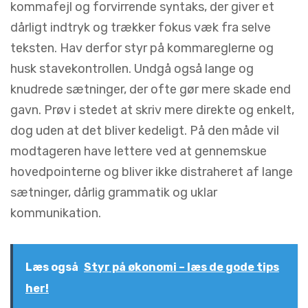
kommafejl og forvirrende syntaks, der giver et
dårligt indtryk og trækker fokus væk fra selve
teksten. Hav derfor styr på kommareglerne og
husk stavekontrollen. Undgå også lange og
knudrede sætninger, der ofte gør mere skade end
gavn. Prøv i stedet at skriv mere direkte og enkelt,
dog uden at det bliver kedeligt. På den måde vil
modtageren have lettere ved at gennemskue
hovedpointerne og bliver ikke distraheret af lange
sætninger, dårlig grammatik og uklar
kommunikation.
Læs også
Styr på økonomi – læs de gode tips
her!