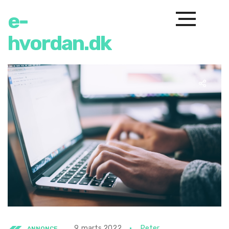
e-
hvordan.dk
9. marts 2022
Peter
ANNONCE