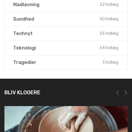
Madlavning
22 Indlæg
Sundhed
50 Indlæg
Technyt
56 Indlæg
Teknologi
64 Indlæg
Tragedier
3 Indlæg
BLIV KLOGERE
NEM OG HURTIG REGISTRERING HOS LEI REG
19. marts 2025