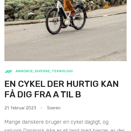
ANNONCE
,
DIVERSE
,
TEKNOLOGI
EN CYKEL DER HURTIG KAN
FÅ DIG FRA A TIL B
21. februar 2023
Soeren
Mange danskere bruger en cykel dagligt, og
selvom Danmark ikke er et land med bjerge, er der