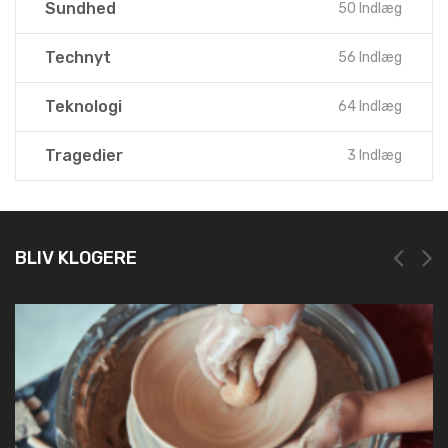
Sundhed
50 Indlæg
Technyt
56 Indlæg
Teknologi
64 Indlæg
Tragedier
3 Indlæg
BLIV KLOGERE
NEM OG HURTIG REGIST
19. marts 2025