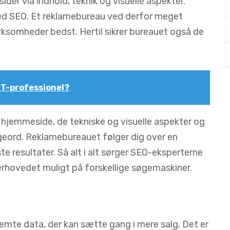
er via indhold, teknik og visuelle aspekter.
ed SEO. Et reklamebureau ved derfor meget
rksomheder bedst. Hertil sikrer bureauet også de
IT-professionel?
 hjemmeside, de tekniske og visuelle aspekter og
geord. Reklamebureauet følger dig over en
e resultater. Så alt i alt sørger SEO-eksperterne
erhovedet muligt på forskellige søgemaskiner.
emte data, der kan sætte gang i mere salg. Det er