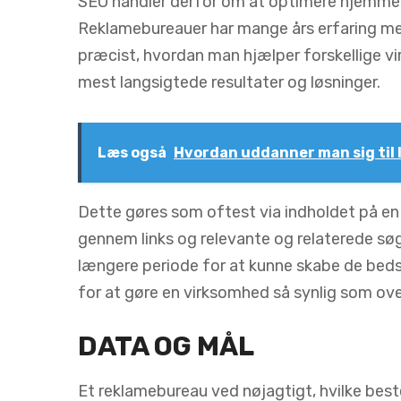
SEO handler derfor om at optimere hjemmesid
Reklamebureauer har mange års erfaring m
præcist, hvordan man hjælper forskellige vi
mest langsigtede resultater og løsninger.
Læs også
Hvordan uddanner man sig til 
Dette gøres som oftest via indholdet på en
gennem links og relevante og relaterede sø
længere periode for at kunne skabe de bedst
for at gøre en virksomhed så synlig som ov
DATA OG MÅL
Et reklamebureau ved nøjagtigt, hvilke best