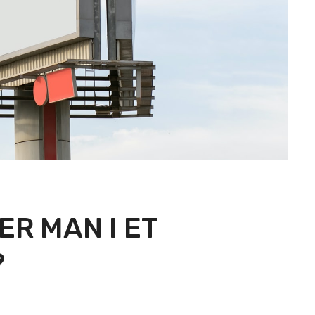
R MAN I ET
?