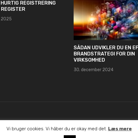
 HURTIG REGISTRERING
I REGISTER
s 2025
SÅDAN UDVIKLER DU EN E
BRANDSTRATEGI FOR DIN
VIRKSOMHED
30. december 2024
ldes.
Vi bruger cookies. Vi håber du er okay med det.
Læs mere