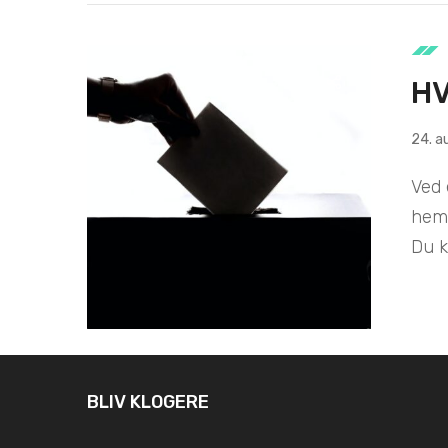
H
24. a
Ved 
hemm
Du k
BLIV KLOGERE