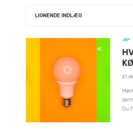
LIGNENDE INDLÆG
HV
K
27. o
Mørk
derh
Du ha