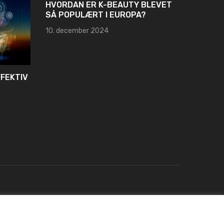
HVORDAN ER K-BEAUTY BLEVET
SÅ POPULÆRT I EUROPA?
10. december 2024
FFEKTIV
3-FAS
FORSTÅ
FORDE
6. juni 2