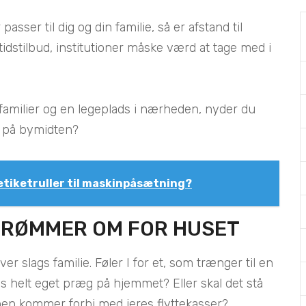
passer til dig og din familie, så er afstand til
idstilbud, institutioner måske værd at tage med i
familier og en legeplads i nærheden, nyder du
æt på bymidten?
etiketruller til maskinpåsætning?
 DRØMMER OM FOR HUSET
er slags familie. Føler I for et, som trænger til en
res helt eget præg på hjemmet? Eller skal det stå
gnen kommer forbi med jeres flyttekasser?