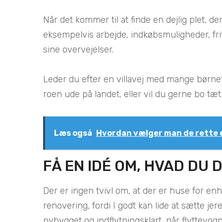
Når det kommer til at finde en dejlig plet, der 
eksempelvis arbejde, indkøbsmuligheder, frit
sine overvejelser.
Leder du efter en villavej med mange børne
roen ude på landet, eller vil du gerne bo t
Læs også
Hvordan vælger man de rette 
FÅ EN IDÉ OM, HVAD DU
Der er ingen tvivl om, at der er huse for enhv
renovering, fordi I godt kan lide at sætte je
nybygget og indflytningsklart, når flyttevo