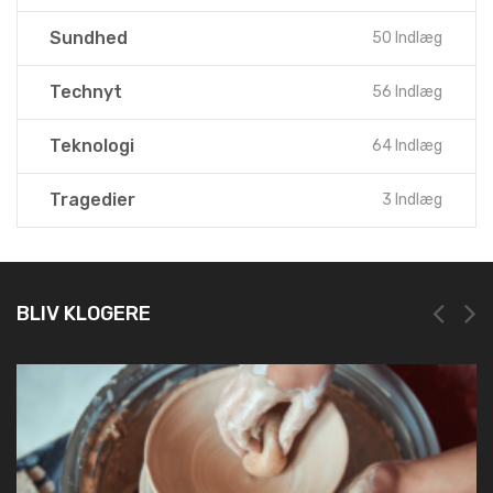
Sundhed
50 Indlæg
Technyt
56 Indlæg
Teknologi
64 Indlæg
Tragedier
3 Indlæg
BLIV KLOGERE
NEM OG HURTIG REGISTRERING HOS LEI REGI
19. marts 2025