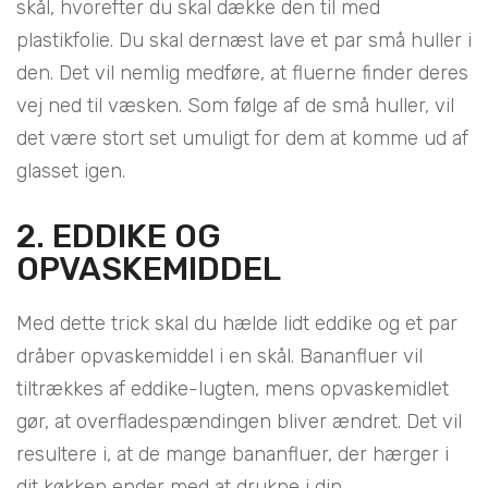
skål, hvorefter du skal dække den til med
plastikfolie. Du skal dernæst lave et par små huller i
den. Det vil nemlig medføre, at fluerne finder deres
vej ned til væsken. Som følge af de små huller, vil
det være stort set umuligt for dem at komme ud af
glasset igen.
2. EDDIKE OG
OPVASKEMIDDEL
Med dette trick skal du hælde lidt eddike og et par
dråber opvaskemiddel i en skål. Bananfluer vil
tiltrækkes af eddike-lugten, mens opvaskemidlet
gør, at overfladespændingen bliver ændret. Det vil
resultere i, at de mange bananfluer, der hærger i
dit køkken ender med at drukne i din