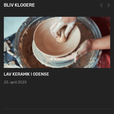
BLIV KLOGERE
NEM OG 
19. marts
AMIK I ODENSE
2025