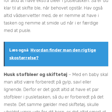
for altid at have ekstra bleer i pusletasken. Så er du
klar til at skifte ble, når behovet opstår. Hav også
altid vådservietter med, de er nemme at have i
tasken og nemme at smide ud når i er færdige
med at pusle.
Læs også
Hvordan finder man den rigtige
skostørrelse?
Husk stofbleer og skiftetøj
– Med en baby skal
man altid være forberedt på gylp, savl eller
lignende. Derfor er det godt altid at have et par
stofbleer i pusletasken, så du er forberedt på det
meste. Det samme gælder med skiftetøj, skulle