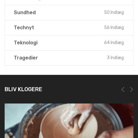
Sundhed
50 Indlæg
Technyt
56 Indlæg
Teknologi
64 Indlæg
Tragedier
3 Indlæg
BLIV KLOGERE
NEM OG HURTIG REGISTRERING HOS LEI REG
19. marts 2025