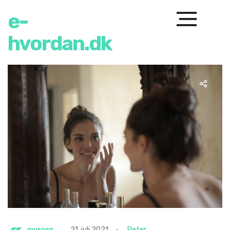
e-
hvordan.dk
21. juli 2021
Peter
DIVERSE