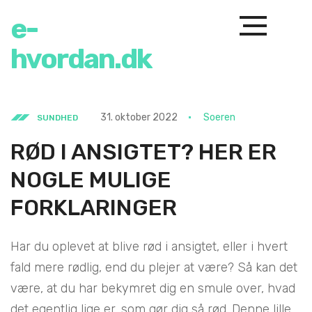
e-
hvordan.dk
31. oktober 2022
Soeren
SUNDHED
RØD I ANSIGTET? HER ER
NOGLE MULIGE
FORKLARINGER
Har du oplevet at blive rød i ansigtet, eller i hvert
fald mere rødlig, end du plejer at være? Så kan det
være, at du har bekymret dig en smule over, hvad
det egentlig lige er, som gør dig så rød. Denne lille