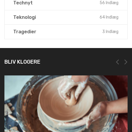
Technyt
56 Indlæg
Teknologi
64 Indlæg
Tragedier
3 Indlæg
BLIV KLOGERE
NEM OG HU
19. marts 2