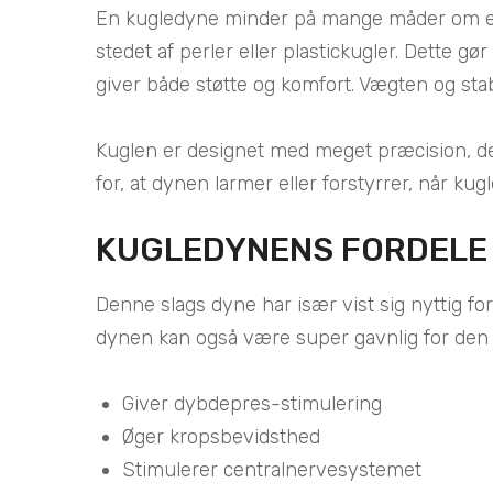
En kugledyne minder på mange måder om en helt
stedet af perler eller plastickugler. Dette g
giver både støtte og komfort. Vægten og stabi
Kuglen er designet med meget præcision, der s
for, at dynen larmer eller forstyrrer, når ku
KUGLEDYNENS FORDELE 
Denne slags dyne har især vist sig nyttig fo
dynen kan også være super gavnlig for den
Giver dybdepres-stimulering
Øger kropsbevidsthed
Stimulerer centralnervesystemet