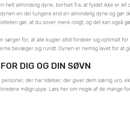
 almindelig dyne, bortset fra, at fyldet ikke er let og
ør dynen en del tungere end en almindelig dyne og gør der
liteten gør, at du sover mere roligt, og det kan også gør
ørger for, at alle kugler altid fordeler sig optimalt fo
glerne bevæger sig rundt. Dynen er nemlig lavet for at gi
FOR DIG OG DIN SØVN
r personer, der har lidelser, der giver dem særlig uro
 bredere målgruppe. Læs her om nogle af de mange fo