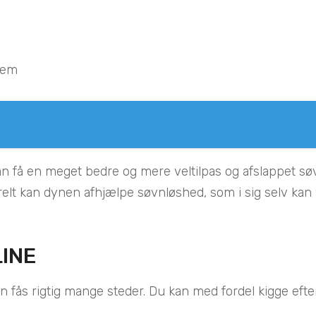
tem
du kan få en meget bedre og mere veltilpas og afslappe
relt kan dynen afhjælpe søvnløshed, som i sig selv kan
INE
n fås rigtig mange steder. Du kan med fordel kigge efter