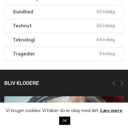
Madlavning
22 Indlæg
Sundhed
50 Indlæg
Technyt
56 Indlæg
Teknologi
64 Indlæg
Tragedier
3 Indlæg
BLIV KLOGERE
Vi bruger cookies. Vi håber du er okay med det.
Læs mere
NEM OG HURTIG REGISTRERING HOS LEI REGISTER
OK
19. marts 2025