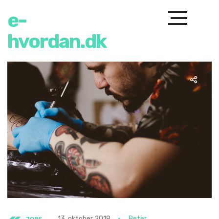
e-
hvordan.dk
13. oktober 2019
Peter
JOBS