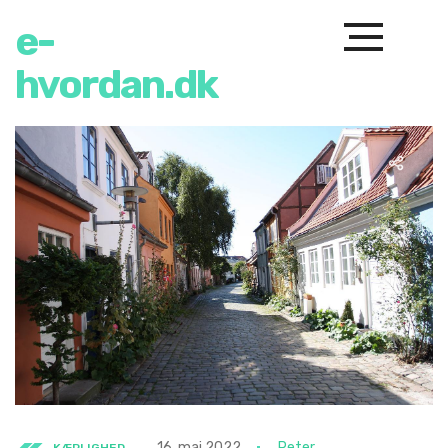
e-
hvordan.dk
16. maj 2022
Peter
KÆRLIGHED