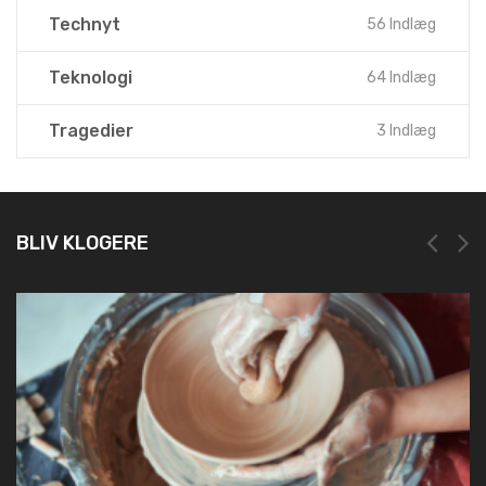
Sundhed
50 Indlæg
Technyt
56 Indlæg
Teknologi
64 Indlæg
Tragedier
3 Indlæg
BLIV KLOGERE
NEM OG HURTIG REGISTRERING HOS LEI REGISTER
19. marts 2025