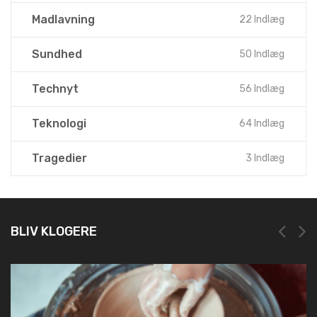
Madlavning
22 Indlæg
Sundhed
50 Indlæg
Technyt
56 Indlæg
Teknologi
64 Indlæg
Tragedier
3 Indlæg
BLIV KLOGERE
NEM OG HURTIG REGISTRERING HOS L
19. marts 2025