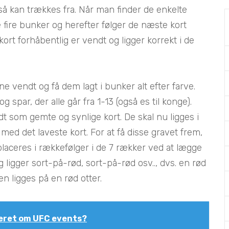
så kan trækkes fra. Når man finder de enkelte
fire bunker og herefter følger de næste kort
2 kort forhåbentlig er vendt og ligger korrekt i de
ene vendt og få dem lagt i bunker alt efter farve.
og spar, der alle går fra 1-13 (også es til konge).
dt som gemte og synlige kort. De skal nu ligges i
 med det laveste kort. For at få disse gravet frem,
 placeres i rækkefølger i de 7 rækker ved at lægge
ligger sort-på-rød, sort-på-rød osv.., dvs. en rød
en ligges på en rød otter.
eret om UFC events?