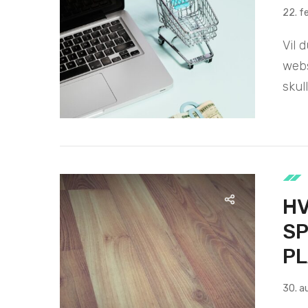
22. f
Vil 
webs
skull
HV
SP
P
30. a