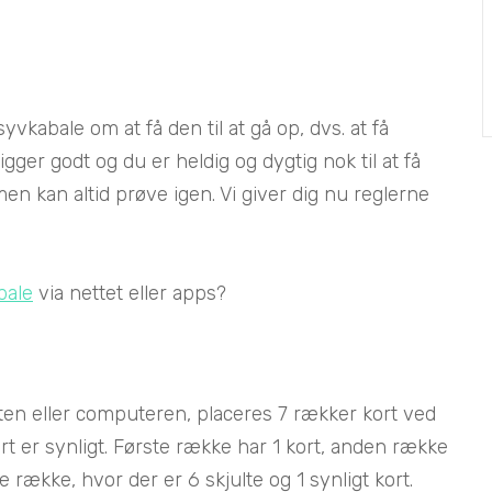
kabale om at få den til at gå op, dvs. at få
igger godt og du er heldig og dygtig nok til at få
men kan altid prøve igen. Vi giver dig nu reglerne
bale
via nettet eller apps?
tten eller computeren, placeres 7 rækker kort ved
t er synligt. Første række har 1 kort, anden række
 række, hvor der er 6 skjulte og 1 synligt kort.