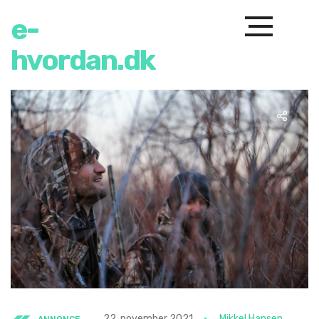
e-
hvordan.dk
22. november 2021
Mikkel Hansen
ANNONCE