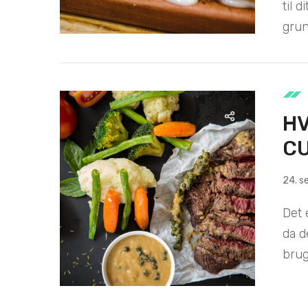
til 
grund
H
C
24. 
Det 
da d
brug 