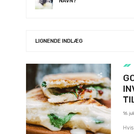
NAVN?
LIGNENDE INDLÆG
GO
IN
TI
16. ju
Hvis