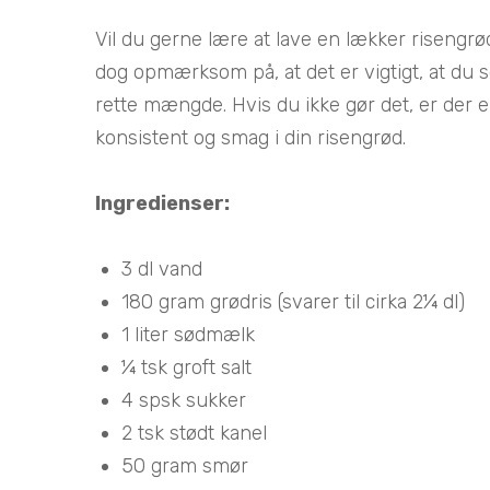
Vil du gerne lære at lave en lækker risengrø
dog opmærksom på, at det er vigtigt, at du s
rette mængde. Hvis du ikke gør det, er der e
konsistent og smag i din risengrød.
Ingredienser:
3 dl vand
180 gram grødris (svarer til cirka 2¼ dl)
1 liter sødmælk
¼ tsk groft salt
4 spsk sukker
2 tsk stødt kanel
50 gram smør