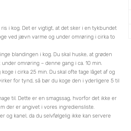
is i kog. Det er vigtigt, at det sker i en tykbundet
koge ved jævn varme og under omrøring i cirka to
inge blandingen i kog. Du skal huske, at grøden
 under omrøring – denne gang i ca. 10 min.
koge i cirka 25 min. Du skal ofte tage låget af og
irker for tynd, så bør du koge den i yderligere 5 til
 smage til. Dette er en smagssag, hvorfor det ikke er
som der er angivet i vores ingrediensliste.
er og kanel, da du selvfølgelig ikke kan servere