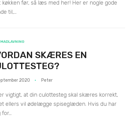
dit køkken før, så læs med her! Her er nogle gode
e til,...
MADLAVNING
VORDAN SKÆRES EN
ULOTTESTEG?
september 2020
Peter
er vigtigt, at din culottesteg skal skæres korrekt,
et ellers vil ødelægge spiseglæden. Hvis du har
for...