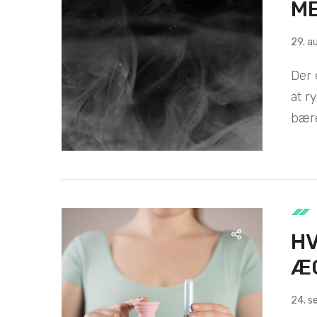
ME
29. a
Der 
at r
bære
H
Æ
24. 