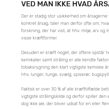
VED MAN IKKE HVAD ÅR
Der er stadig stor usikkerhed om årsagerne t
konkret årsag, taler man derfor ofte om, hvad
forskning, der har vist, at hhv. miljø, arv og l
visse kræftformer.
Desuden er kræft noget, der oftere opstår 
kemikalier samt stråling er alle kendte fakto
tobaksrygning den klart vigtigste kemiske års
hhv. lunger, tunge, svælg, spiserør, bugspytk
Faktisk er over 30 % af alle kræfttilfælde bet
vigtigste strålingskilde og derfor spiller den 
dog ikke ale, der bliver udsat for en eller fle