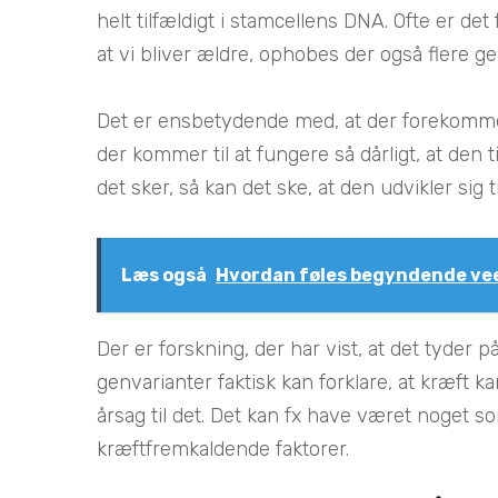
helt tilfældigt i stamcellens DNA. Ofte er det
at vi bliver ældre, ophobes der også flere ge
Det er ensbetydende med, at der forekommer 
der kommer til at fungere så dårligt, at den t
det sker, så kan det ske, at den udvikler sig til
Læs også
Hvordan føles begyndende ve
Der er forskning, der har vist, at det tyde
genvarianter faktisk kan forklare, at kræft k
årsag til det. Det kan fx have været noget s
kræftfremkaldende faktorer.