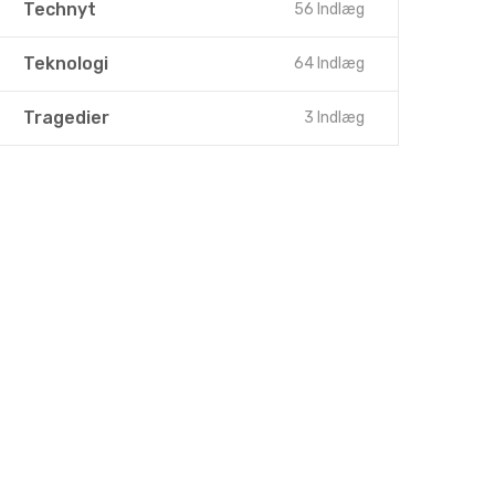
Technyt
56 Indlæg
Teknologi
64 Indlæg
Tragedier
3 Indlæg