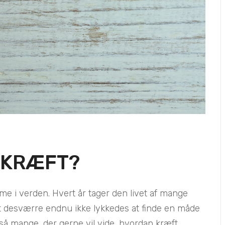
 KRÆFT?
e i verden. Hvert år tager den livet af mange
det desværre endnu ikke lykkedes at finde en måde
å mange, der gerne vil vide, hvordan kræft