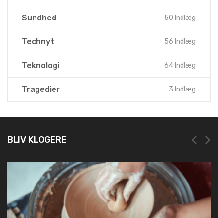
Sundhed
50 Indlæg
Technyt
56 Indlæg
Teknologi
64 Indlæg
Tragedier
3 Indlæg
BLIV KLOGERE
NEM OG HURTIG REGISTRERING HOS LEI RE
19. marts 2025